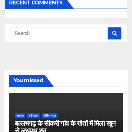
RECENT COMMENTS
You missed
अपराध
बडी ख़बर
ब्रेकिंग न्यूज़
बल्लभगढ़ के सीकरी गांव के खेतों में मिला खून
से लथपथ शव