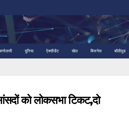
ैकनोलजी
दुनिया
ऐक्सीडेंट
खेल
बिजनेस
बॉलीवुड
ा सांसदों को लोकसभा टिकट,दो