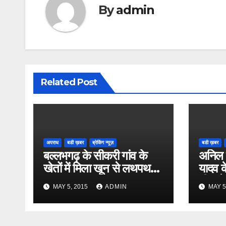
By
admin
Related Post
अपराध
बडी ख़बर
ब्रेकिंग न्यूज़
बडी ख़बर
बल्लभगढ़ के सीकरी गांव के
अनिल 
खेतों में मिला खून से लथपथ
यादव क
शव
भी कूदे
MAY 5, 2015
ADMIN
MAY 5