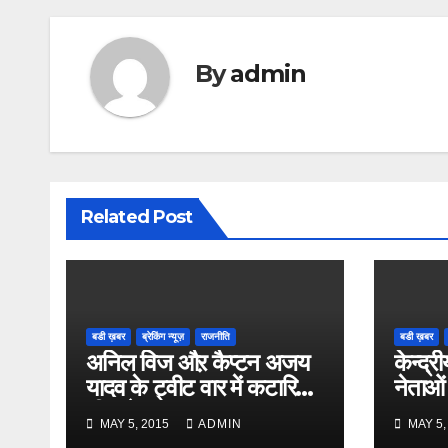
By
admin
Related Post
बडी ख़बर
ब्रेकिंग न्यूज़
राजनीति
बडी ख़बर
अनिल विज औऱ कैप्टन अजय
केन्द्री
यादव के ट्वीट वार में कटारिया
नेताओं
भी कूदे
MAY 5, 2015
ADMIN
MAY 5,