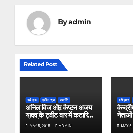
By
admin
Related Post
बडी ख़बर
ब्रेकिंग न्यूज़
राजनीति
बडी ख़बर
अनिल विज औऱ कैप्टन अजय
केन्द्री
यादव के ट्वीट वार में कटारिया
नेताओं
भी कूदे
MAY 5, 2015
ADMIN
MAY 5,