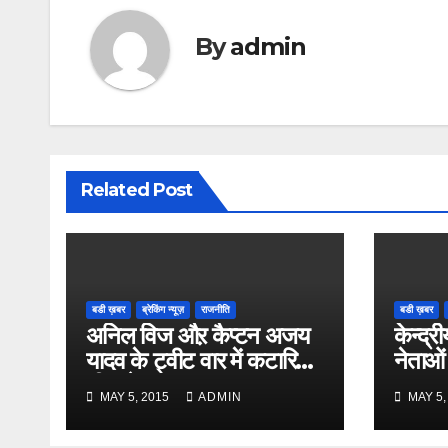
By
admin
Related Post
बडी ख़बर
ब्रेकिंग न्यूज़
राजनीति
बडी ख़बर
अनिल विज औऱ कैप्टन अजय
केन्द्री
यादव के ट्वीट वार में कटारिया
नेताओं
भी कूदे
MAY 5, 2015
ADMIN
MAY 5,