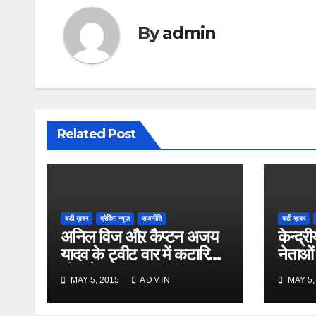
By
admin
Related Post
बडी ख़बर
ब्रेकिंग न्यूज़
राजनीति
बडी ख़बर
अनिल विज औऱ कैप्टन अजय
केन्द्री
यादव के ट्वीट वार में कटारिया
नेताओं
भी कूदे
MAY 5, 2015
ADMIN
MAY 5,