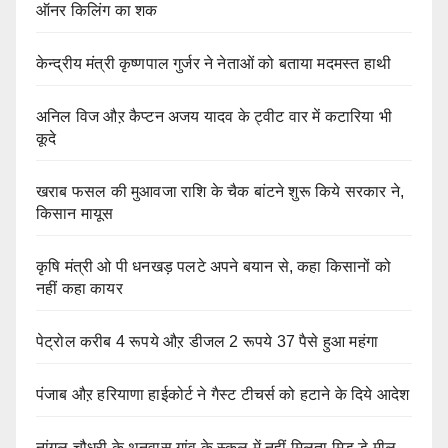
ऑनर किलिंग का शक
केन्द्रीय मंत्री कृष्णपाल गुर्जर ने नेताओं को बताया मदमस्त हाथी
अनिल विज औऱ कैप्टन अजय यादव के ट्वीट वार में कटारिया भी
कूदे
खराब फसल की मुआवजा राशि के चैक बांटने शुरू किये सरकार ने,
किसान मायूस
कृषि मंत्री ओ पी धनखड़ पलटे अपने बयान से, कहा किसानों को
नहीं कहा कायर
पेट्रोल करीब 4 रूपये औऱ डीजल 2 रूपये 37 पैसे हुआ महंगा
पंजाब औऱ हरियाणा हाईकोर्ट ने गैस्ट टीचर्स को हटाने के दिये आदेश
नांगल चौधरी के थनवास गांव के स्कूल में नहीं मिलता मिड डे मील