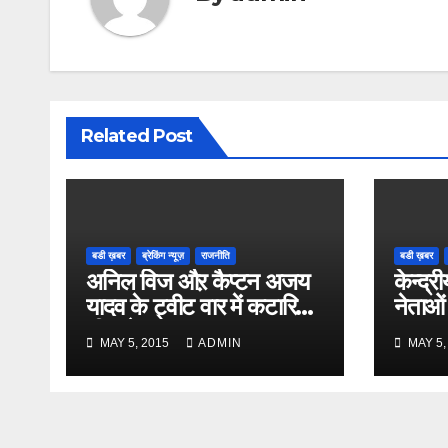
Related Post
बडी ख़बर
ब्रेकिंग न्यूज़
राजनीति
बडी ख़बर
अनिल विज औऱ कैप्टन अजय
केन्द्री
यादव के ट्वीट वार में कटारिया
नेताओं
भी कूदे
MAY 5, 2015
ADMIN
MAY 5,