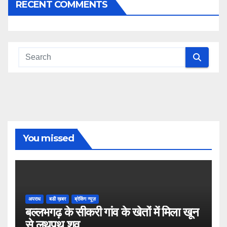
RECENT COMMENTS
You missed
अपराध
बडी ख़बर
ब्रेकिंग न्यूज़
बल्लभगढ़ के सीकरी गांव के खेतों में मिला खून
से लथपथ शव