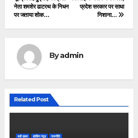
navigation
नेता शमशेर ढाटरथ के निधन
प्रदेश सरकार पर साधा
पर जताया शोक…
निशाना…
By
admin
Related Post
बडी ख़बर
ब्रेकिंग न्यूज़
राजनीति