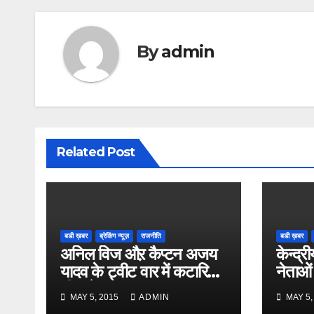
By
admin
Related Post
बडी ख़बर
ब्रेकिंग न्यूज़
राजनीति
बडी ख़बर
अनिल विज औऱ कैप्टन अजय
केन्द्री
यादव के ट्वीट वार में कटारिया
नेताओं
भी कूदे
MAY 5, 2015
ADMIN
MAY 5,