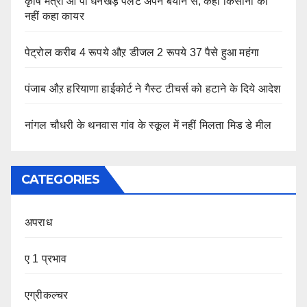
कृषि मंत्री ओ पी धनखड़ पलटे अपने बयान से, कहा किसानों को
नहीं कहा कायर
पेट्रोल करीब 4 रूपये औऱ डीजल 2 रूपये 37 पैसे हुआ महंगा
पंजाब औऱ हरियाणा हाईकोर्ट ने गैस्ट टीचर्स को हटाने के दिये आदेश
नांगल चौधरी के थनवास गांव के स्कूल में नहीं मिलता मिड डे मील
CATEGORIES
अपराध
ए 1 प्रभाव
एग्रीकल्चर