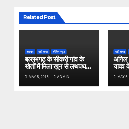
Related Post
अपराध
बडी ख़बर
ब्रेकिंग न्यूज़
बडी ख़बर
बल्लभगढ़ के सीकरी गांव के
अनिल 
खेतों में मिला खून से लथपथ
यादव क
शव
भी कूदे
MAY 5, 2015
ADMIN
MAY 5,