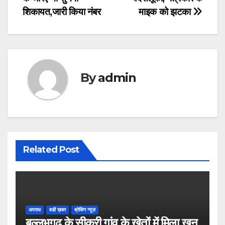
navigation
शिकायत,जारी किया नंबर
माइक को झटका
By
admin
Related Post
अपराध
बडी ख़बर
ब्रेकिंग न्यूज़
बल्लभगढ़ के सीकरी गांव के खेतों में मिला खून