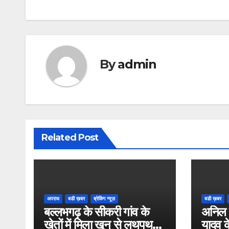
navigation
By
admin
Related Post
अपराध
बडी ख़बर
ब्रेकिंग न्यूज़
बडी ख़बर
बल्लभगढ़ के सीकरी गांव के
अनिल 
खेतों में मिला खून से लथपथ
यादव क