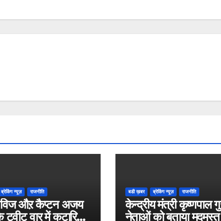
ब्रेकिंग न्यूज़
राजनीति
बडी ख़बर
ब्रेकिंग न्यूज़
राजनीति
विज औऱ कैप्टन अजय
केन्द्रीय मंत्री कृष्णपाल गु
े ट्वीट वार में कटारिया
नेताओं को बताया मदमस्त