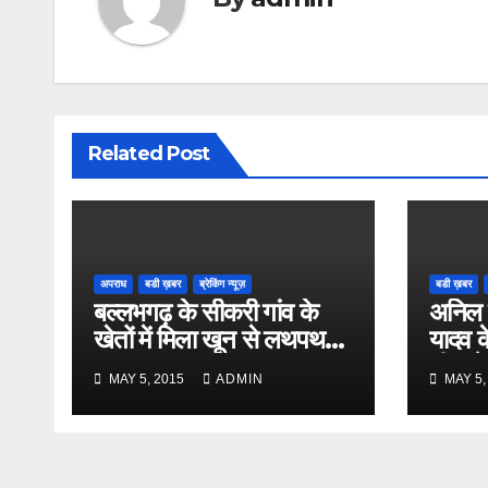
Related Post
अपराध
बडी ख़बर
ब्रेकिंग न्यूज़
बडी ख़बर
बल्लभगढ़ के सीकरी गांव के
अनिल 
खेतों में मिला खून से लथपथ
यादव क
शव
भी कूदे
MAY 5, 2015
ADMIN
MAY 5,