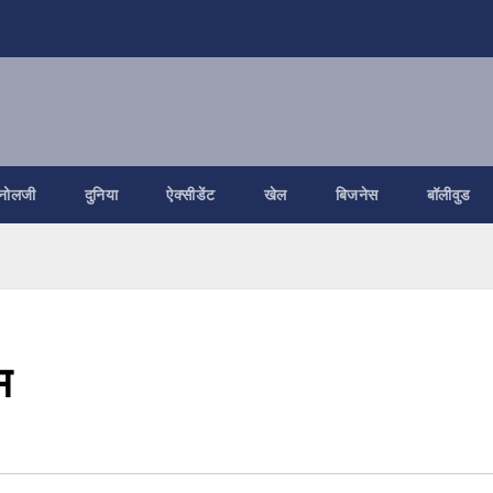
नोलजी
दुनिया
ऐक्सीडेंट
खेल
बिजनेस
बॉलीवुड
म