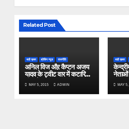
Related Post
बडी ख़बर
ब्रेकिंग न्यूज़
राजनीति
बडी ख़बर
अनिल विज औऱ कैप्टन अजय
केन्द्री
यादव के ट्वीट वार में कटारिया
नेताओं
भी कूदे
MAY 5, 2015
ADMIN
MAY 5,