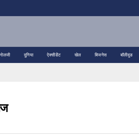
नोलजी
दुनिया
ऐक्सीडेंट
खेल
बिजनेस
बॉलीवुड
ेज