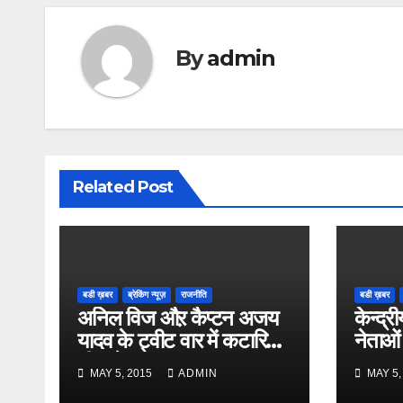
By
admin
Related Post
बडी ख़बर
ब्रेकिंग न्यूज़
राजनीति
बडी ख़बर
अनिल विज औऱ कैप्टन अजय
केन्द्री
यादव के ट्वीट वार में कटारिया
नेताओं
भी कूदे
MAY 5, 2015
ADMIN
MAY 5,