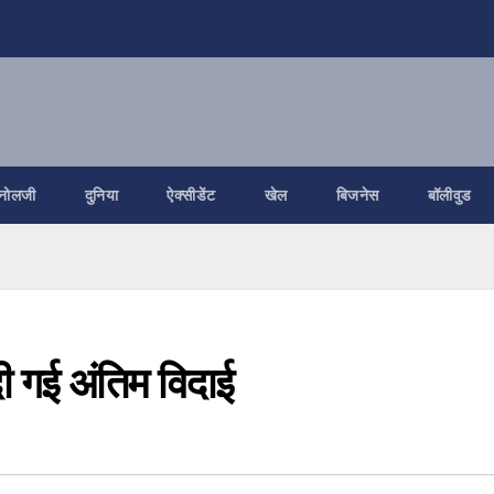
नोलजी
दुनिया
ऐक्सीडेंट
खेल
बिजनेस
बॉलीवुड
ो दी गई अंतिम विदाई