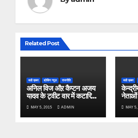
Related Post
बडी ख़बर
ब्रेकिंग न्यूज़
राजनीति
बडी ख़बर
अनिल विज औऱ कैप्टन अजय
केन्द्री
यादव के ट्वीट वार में कटारिया
नेताओं
भी कूदे
MAY 5, 2015
ADMIN
MAY 5,