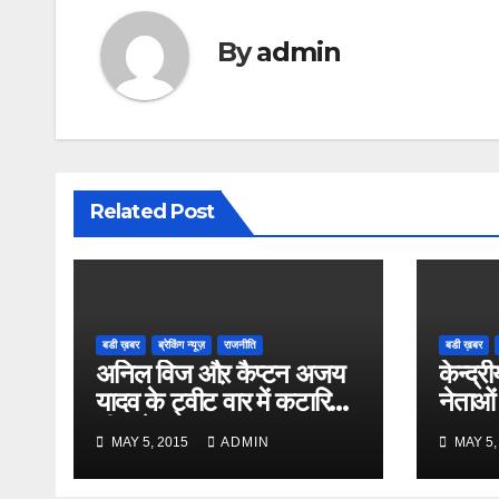
By
admin
Related Post
बडी ख़बर
ब्रेकिंग न्यूज़
राजनीति
बडी ख़बर
अनिल विज औऱ कैप्टन अजय
केन्द्री
यादव के ट्वीट वार में कटारिया
नेताओं
भी कूदे
MAY 5, 2015
ADMIN
MAY 5,