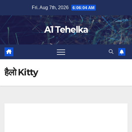
Skip
Fri. Aug 7th, 2026
6:06:04 AM
to
content
A1 Tehelka
हैलो Kitty