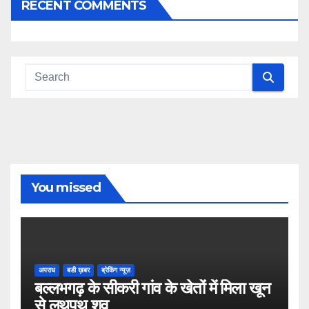
RECENT COMMENTS
You missed
अपराध
बडी ख़बर
ब्रेकिंग न्यूज़
बल्लभगढ़ के सीकरी गांव के खेतों में मिला खून
से लथपथ शव