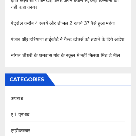
कृषि मंत्री ओ पी धनखड़ पलटे अपने बयान से, कहा किसानों को
नहीं कहा कायर
पेट्रोल करीब 4 रूपये औऱ डीजल 2 रूपये 37 पैसे हुआ महंगा
पंजाब औऱ हरियाणा हाईकोर्ट ने गैस्ट टीचर्स को हटाने के दिये आदेश
नांगल चौधरी के थनवास गांव के स्कूल में नहीं मिलता मिड डे मील
CATEGORIES
अपराध
ए 1 प्रभाव
एग्रीकल्चर