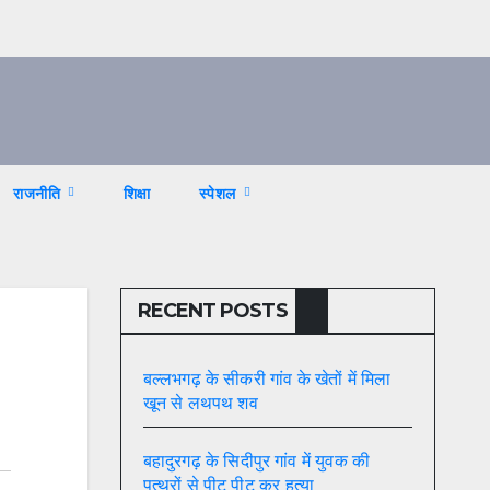
राजनीति
शिक्षा
स्पेशल
RECENT POSTS
बल्लभगढ़ के सीकरी गांव के खेतों में मिला
खून से लथपथ शव
बहादुरगढ़ के सिदीपुर गांव में युवक की
पत्थरों से पीट पीट कर हत्या