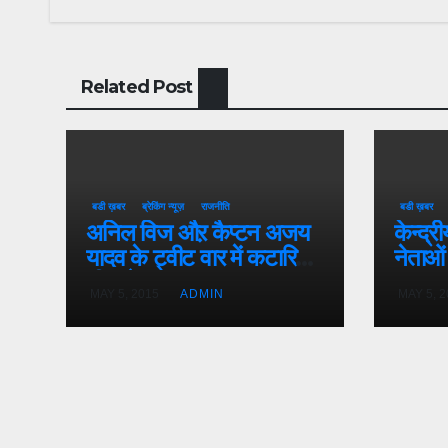
Related Post
बडी ख़बर
ब्रेकिंग न्यूज़
राजनीति
बडी ख़बर
अनिल विज औऱ कैप्टन अजय
केन्द्री
यादव के ट्वीट वार में कटारिया
नेताओं
भी कूदे
MAY 5, 2015
ADMIN
MAY 5, 