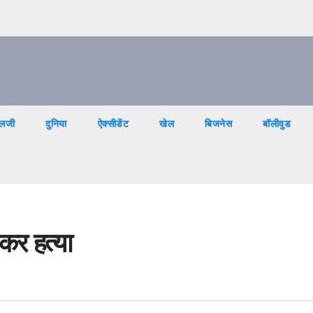
ोलजी
दुनिया
ऐक्सीडेंट
खेल
बिजनेस
बॉलीवुड
रकर हत्या