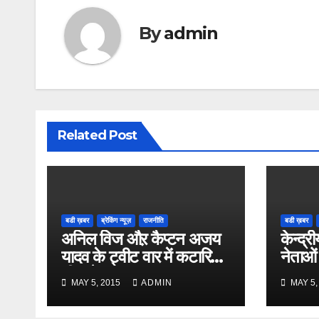
By
admin
Related Post
बडी ख़बर
ब्रेकिंग न्यूज़
राजनीति
बडी ख़बर
अनिल विज औऱ कैप्टन अजय
केन्द्री
यादव के ट्वीट वार में कटारिया
नेताओं
भी कूदे
MAY 5, 2015
ADMIN
MAY 5,