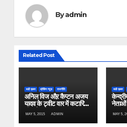
By
admin
Related Post
बडी ख़बर
ब्रेकिंग न्यूज़
राजनीति
बडी ख़बर
अनिल विज औऱ कैप्टन अजय
केन्द्री
यादव के ट्वीट वार में कटारिया
नेताओं
भी कूदे
MAY 5, 2015
ADMIN
MAY 5, 