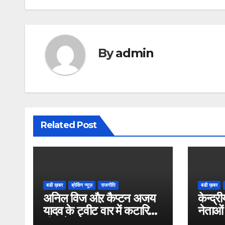
By
admin
Related Post
बडी ख़बर
ब्रेकिंग न्यूज़
राजनीति
बडी ख़बर
अनिल विज औऱ कैप्टन अजय
केन्द्री
यादव के ट्वीट वार में कटारिया
नेताओं
भी कूदे