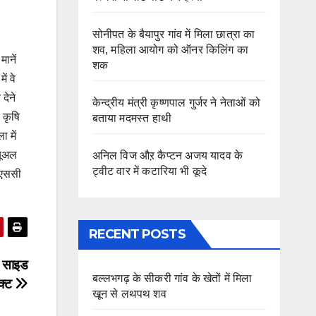
सोनीपत के बैयापुर गांव में मिला छात्रा का
शव, महिला आयोग को ऑनर किलिंग का
मानें
शक
ें वे
देने
केन्द्रीय मंत्री कृष्णपाल गुर्जर ने नेताओं को
 कृषि
बताया मदमस्त हाथी
 में
्यूअल
अनिल विज औऱ कैप्टन अजय यादव के
ट्वीट वार में कटारिया भी कूदे
रएससी
RECENT POSTS
ई साइड
बल्लभगढ़ के सीकरी गांव के खेतों में मिला
क्ट
खून से लथपथ शव