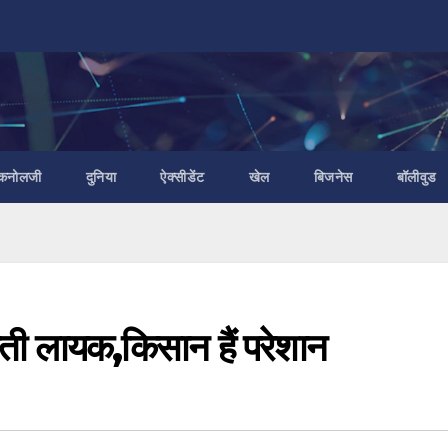
ैकनोलजी
दुनिया
ऐक्सीडेंट
खेल
बिजनेस
बॉलीवुड
ती लायक,किसान हैं परेशान