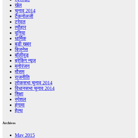
खेल
चुनाव 2014
टैकनोलजी
ट्रेवल
त्यौहार
दुनिया
धार्मिक
बडी ख़बर
बिजनेस
बॉलीवुड
ब्रेकिंग न्यूज़
मनोरंजन
मौसम
राजनीति
लोकसभा चुनाव 2014
विधानसभा चुनाव 2014
शिक्षा
स्पेशल
हंगामा
हेल्थ
Archives
May 2015