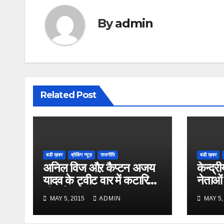
By
admin
Related Post
बडी ख़बर
ब्रेकिंग न्यूज़
राजनीति
बडी ख़बर
अनिल विज औऱ कैप्टन अजय
केन्द्री
यादव के ट्वीट वार में कटारिया
नेताओं
भी कूदे
MAY 5, 2015
ADMIN
MAY 5,