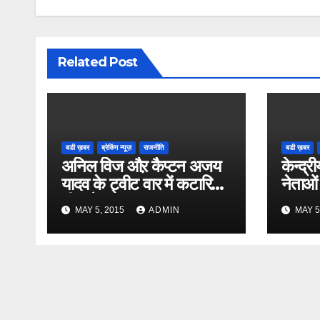
Related Post
बडी ख़बर
ब्रेकिंग न्यूज़
राजनीति
बडी ख़बर
अनिल विज औऱ कैप्टन अजय
केन्द्री
यादव के ट्वीट वार में कटारिया
नेताओं
भी कूदे
MAY 5, 2015
ADMIN
MAY 5