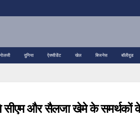
नोलजी
दुनिया
ऐक्सीडेंट
खेल
बिजनेस
बॉलीवुड
मने सीएम और सैलजा खेमे के समर्थकों क