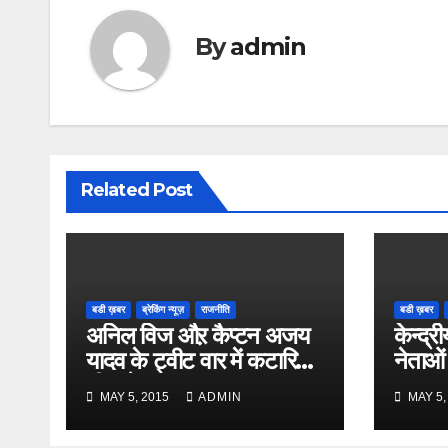
By
admin
Related Post
बडी ख़बर
ब्रेकिंग न्यूज़
राजनीति
बडी ख़बर
अनिल विज औऱ कैप्टन अजय
केन्द्री
यादव के ट्वीट वार में कटारिया
नेताओं
भी कूदे
MAY 5, 2015
ADMIN
MAY 5,