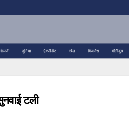
नोलजी
दुनिया
ऐक्सीडेंट
खेल
बिजनेस
बॉलीवुड
सुनवाई टली