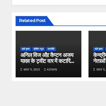
Related Post
बडी ख़बर
ब्रेकिंग न्यूज़
राजनीति
बडी ख़बर
अनिल विज औऱ कैप्टन अजय
केन्द्री
यादव के ट्वीट वार में कटारिया
नेताओं
भी कूदे
MAY 5, 2015
ADMIN
MAY 5,