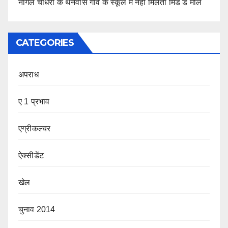
नांगल चौधरी के थनवास गांव के स्कूल में नहीं मिलता मिड डे मील
CATEGORIES
अपराध
ए 1 प्रभाव
एग्रीकल्चर
ऐक्सीडेंट
खेल
चुनाव 2014