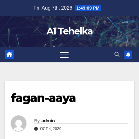
Skip
Fri. Aug 7th, 2026
1:49:10 PM
to
content
A1 Tehelka
fagan-aaya
By
admin
OCT 4, 2020