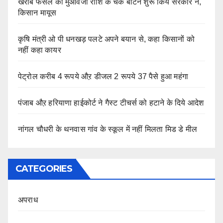
खराब फसल की मुआवजा राशि के चैक बांटने शुरू किये सरकार ने,
किसान मायूस
कृषि मंत्री ओ पी धनखड़ पलटे अपने बयान से, कहा किसानों को
नहीं कहा कायर
पेट्रोल करीब 4 रूपये औऱ डीजल 2 रूपये 37 पैसे हुआ महंगा
पंजाब औऱ हरियाणा हाईकोर्ट ने गैस्ट टीचर्स को हटाने के दिये आदेश
नांगल चौधरी के थनवास गांव के स्कूल में नहीं मिलता मिड डे मील
CATEGORIES
अपराध