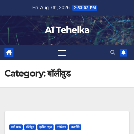
Skip
Fri. Aug 7th, 2026
2:53:02 PM
to
content
A1 Tehelka
Category:
बॉलीवुड
बडी ख़बर
बॉलीवुड
ब्रेकिंग न्यूज़
मनोरंजन
राजनीति